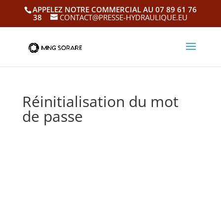
APPELEZ NOTRE COMMERCIAL AU 07 89 61 76
38
CONTACT@PRESSE-HYDRAULIQUE.EU
Réinitialisation du mot
de passe
Pour réinitialiser votre mot de passe, veuillez
saisir votre adresse de messagerie ou votre
identifiant ci-dessous.