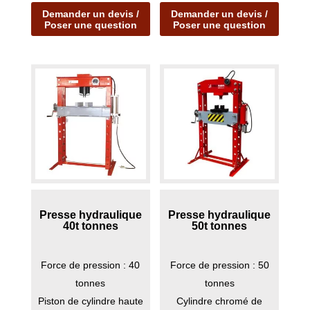
Demander un devis /
Demander un devis /
contrainte...
un établi
Poser une question
Poser une question
F...
Presse hydraulique
Presse hydraulique
40t tonnes
50t tonnes
Force de pression : 40
Force de pression : 50
tonnes
tonnes
Piston de cylindre haute
Cylindre chromé de