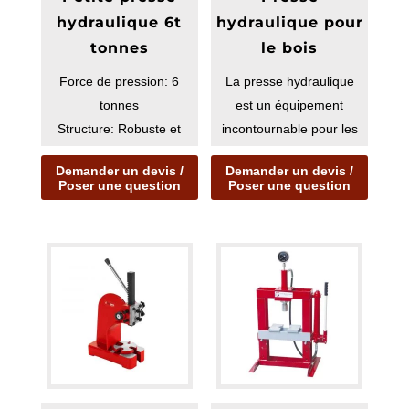
hydraulique 6t
hydraulique pour
tonnes
le bois
Force de pression: 6
La presse hydraulique
tonnes
est un équipement
Structure: Robuste et
incontournable pour les
compacte, entièrement
ateliers de menuiserie,
Demander un devis /
Demander un devis /
fabriquée en ac...
d’ébén...
Poser une question
Poser une question