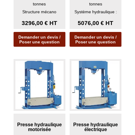
tonnes
tonnes
Structure mécano
Système hydraulique :
soudée
Pompe
3296,00
€
HT
5076,00
€
HT
hydropneumatique avec
flexibl...
Demander un devis /
Demander un devis /
Poser une question
Poser une question
Presse hydraulique
Presse hydraulique
motorisée
électrique