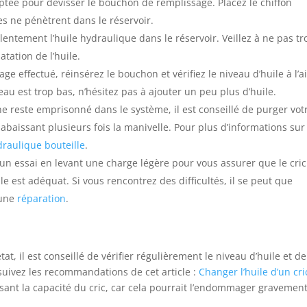
aptée pour dévisser le bouchon de remplissage. Placez le chiffon
es ne pénètrent dans le réservoir.
 lentement l’huile hydraulique dans le réservoir. Veillez à ne pas tr
atation de l’huile.
ge effectué, réinsérez le bouchon et vérifiez le niveau d’huile à l’a
iveau est trop bas, n’hésitez pas à ajouter un peu plus d’huile.
 ne reste emprisonné dans le système, il est conseillé de purger vot
 abaissant plusieurs fois la manivelle. Pour plus d’informations sur
draulique bouteille
.
 un essai en levant une charge légère pour vous assurer que le cric
e est adéquat. Si vous rencontrez des difficultés, il se peut que
e une
réparation
.
t, il est conseillé de vérifier régulièrement le niveau d’huile et de
 suivez les recommandations de cet article :
Changer l’huile d’un cri
ssant la capacité du cric, car cela pourrait l’endommager gravement