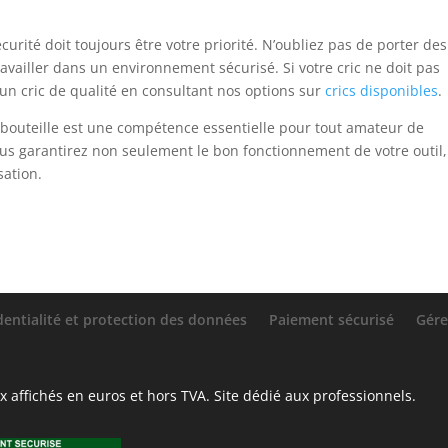
curité doit toujours être votre priorité. N’oubliez pas de porter des
vailler dans un environnement sécurisé. Si votre cric ne doit pas
ns un cric de qualité en consultant nos options sur
crics disponibles
.
e bouteille est une compétence essentielle pour tout amateur de
vous garantirez non seulement le bon fonctionnement de votre outil,
sation.
dentialité et protection des données
Paiement sécurisé
Gére
 affichés en euros et hors TVA. Site dédié aux professionnels.